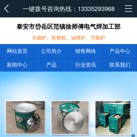
一键拨号咨询热线：
13335293968
泰安市岱岳区范镇徐师傅电气焊加工部
火烧炉、煎饼机、油饼炉、节能炉
网站首页
公司简介
销售网络
产品中心
新闻中心
产品
行业资讯
联系我们